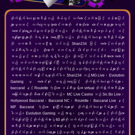
တိုက်ရိုက်ဖဲဝေသူကာစီနိုသည် အိမ်တွင် သက်တောင့်သက်သာဖြင့် ဖန်သားပြင်
များမှတဆင့် လက်တွေ့ကမ္ဘာ့လောင်းကစားကို ခံစားလိုသော လောင်းကစားသူများအတွက်
အကောင်းဆုံးရွေးချယ်မှုတစ်ခုဖြစ်သည်။ တိုက်ရိုက်ကာစီနိုအလုပ်နှင့် သင့်
အကျိုးကျေးဇူးများကို သိရန်မှာ အရေးကြီးပါသည်။ တိုက်ရိုက်ဖဲဝေသူ ကာစီနိုဂိမ်းများ
ကို မကစားမီ ပထမဦးစွာ သင်သည် Shan234 ဖြင့် အကောင့်တစ်ခုကို
ဖန်တီးရပါမည်။ ထို့နောက် စတင်ရန် ဒေါင်းလုဒ်လင့်ခ်၊ အသုံးပြုသူ
အမည်နှင့် စကားဝှက်ကို ရရှိပါမည်။ ထို့အပြင် သင်ဖန်တီးထားသောအကောင့်
သည် တစ်သက်တာအသုံးပြုနိူင်ပြီး သင်သည် အွန်လိုင်းတိုက်ရိုက်ကာစီနိုတွင်
တိုက်ရိုက်ဂိမ်းကို တွေ့ကြုံခံစားနိုင်လိုက်ပါ(သို့မဟုတ်)ငွေအစစ်အမှန်များကို တ
ခဏတာအတင်း အနိူင်ရယူလိုက်ပါ။ Shan234 သည် MG Live၊ Evolution
Gaming မှ အကောင်းဆုံး အရည်အသွေးမြင့် တိုက်ရိုက်ဖဲဝေသူဂိမ်းများ၊
baccarat နှင့် Roulette ကဲ့သို့သော ဖန်တီးမှုရှိသော virtual တိုက်ရိုက်ကာစီနိုများ
အမြောက်အများကို မီးမောင်းထိုးပြပါသည်။ MC Live Casino သည် Sic Bo Live၊
Hollywood Baccarat၊ Baccarat NC၊ Roulette၊ Baccarat Live နှင့်
MP Baccarat ကဲ့သို့သော လူကြိုက်အများဆုံး တိုက်ရိုက်ဖဲဝေသူဂိမ်းများကို ပေး
ပါသည်။ Evolution Gaming သည် အာရှ၊ ဥရောပစတိုင်များနှင့် ကိုက်ညီသော
ဂိမ်းမျိုးစုံဖြင့် တိုက်ရိုက်စားပွဲ 60 ကျော်ကို လက်ခံကျင်းပပေးပါသည်။ တိုက်ရိုက်
ကာစီနိုဂိမ်းများအားလုံးသည် စက်အားလုံးနှင့် တွဲဖက်အသုံးပြုနိုင်ပါသည်။ သင့်
မိုဘိုင်းလ်ဖုန်း၊ လက်ပ်တော့များ (သို့မဟုတ်) ကွန်ပျူတာများမှတစ်ဆင့် ဂိမ်းကို