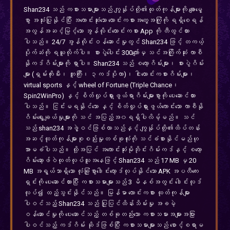
Shan234 သည် ကစားသမားများသည် ကျွန်ုပ်တို့၏ထုတ်ကုန်များကို ချောမွေ့
စွာ အသုံးပြုနိုင်ပြီး အကောင်းဆုံးသော လောင်းကစားအတွေ့အကြုံကို ရရှိစေရန်
အလွန်အဆင့်မြင့်သော အွန်လိုင်းလောင်းကစား App ကို တီထွင်ထား
ပါသည်။ 24/7 အွန်လိုင်းဝန်ဆောင်မှုတွင် Shan234 ဖြင့် တကယ့်
ပိုက်ဆံကို ရယူလိုက်ပါ။ စားပွဲပေါင်း 300ကျော်မှ သင်အကြိုက်ဆုံး ကာစီ
နိုကဒ်ဂိမ်းများကို ရှာပါ။ Shan234 သည် စလော့ဂိမ်းများ၊ စားပွဲဂိမ်း
များ (ရှမ်းကိုးမီး၊ ဘူကြီး၊ ၃ကဒ်ပိုကာ)၊ ငါးလောင်းကစားဂိမ်းများ၊
virtual sports နှင့် wheel of Fortune (Triple Chance၊
Spin2WinPro) နှင့် စိတ်လှုပ်ရှားဖွယ်ရာဂိမ်းများစွာကို ပေးဆောင်ထား
ပါသည်။ ငြင်းမရနိုင်သော နှင့် စိတ်လှုပ်ရှားဖွယ်ကောင်းသော ကာစီနို
ဂိမ်းရွေးချယ်မှုများကို သင် အပြည့်အ၀ရရှိပါလိမ့်မည်။ သင်
သည် shan234 အဖွဲ့ဝင်ဖြစ်လာသည်နှင့် ကျွန်ုပ်တို့၏ထိပ်တန်း
အဆင့်ထုတ်ကုန်များစုစည်းမှုတစ်ခုလုံးကို သင်ခံစားနိုင်မည်ဟု
အာမခံပါသည်။ ထို့အပြင် အကောင်းဆုံးမိုဘိုင်းဂိမ်းကဒ်နှင့် စလော့
ဂိမ်းဆော့ဖ်ဝဲထုတ်လုပ်သူအနေဖြင့် Shan234 သည် 17 MB မှ 20
MB အရွယ်သာရှိသော လုံခြုံစွာဒေါင်းလော့ဒ်လုပ်နိုင်သော APK အပလီကေး
ရှင်းကို ပေးဆောင်ထားပြီး ကစားသမားများသည် 3 မိနစ်အတွင်း ဒေါင်းလုဒ်
လုပ်၍ ထည့်သွင်းနိုင်သည်။ မြန်မာ လောင်းကစား ထုတ်ကုန်များ
ပါဝင်သည့် Shan234 သည် ပြုပြင်ထိန်းသိမ်းမှု အခမဲ့
ဝန်ဆောင်မှုကို ပေးဆောင်သည့် တစ်ခုတည်းသော ကစားသမားအများအပြား
ပါဝင်သည့် ကဒ်ဂိမ်း ဆိုဒ်ဖြစ်ပြီး ကစားသမားများသည် စောင့်စရာမ